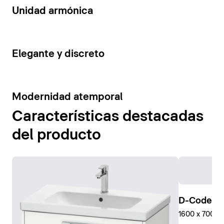
14
Unidad armónica
15
Elegante y discreto
10
Modernidad atemporal
Características destacadas
del producto
D-Code Pl
1600 x 700 mm