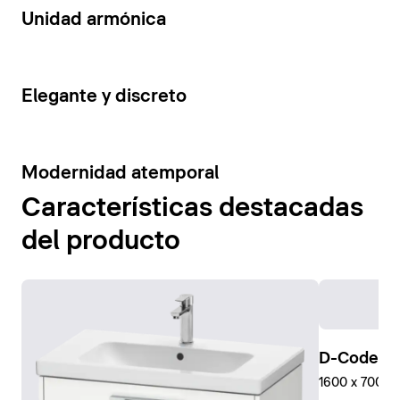
14
Unidad armónica
15
Elegante y discreto
10
Modernidad atemporal
Características destacadas
del producto
D-Code Pl
1600 x 700 mm