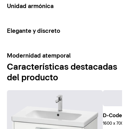
14
Unidad armónica
15
Elegante y discreto
10
Modernidad atemporal
Características destacadas
del producto
D-Code Pl
1600 x 700 mm