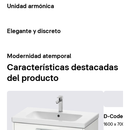
14
Unidad armónica
15
Elegante y discreto
10
Modernidad atemporal
Características destacadas
del producto
D-Code Pl
1600 x 700 mm