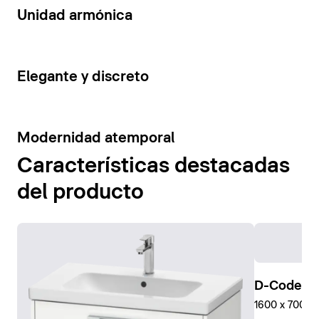
14
Unidad armónica
15
Elegante y discreto
10
Modernidad atemporal
Características destacadas
del producto
D-Code Pl
1600 x 700 mm