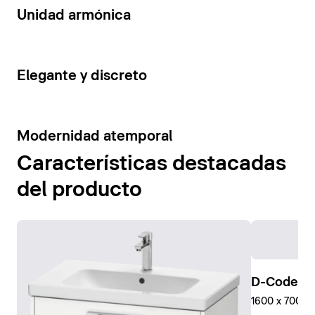
14
Unidad armónica
15
Elegante y discreto
10
Modernidad atemporal
Características destacadas
del producto
D-Code Pl
1600 x 700 mm