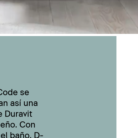
-Code se
an así una
 Duravit
seño. Con
 el baño, D-