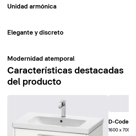
14
Unidad armónica
15
Elegante y discreto
10
Modernidad atemporal
Características destacadas
del producto
D-Code Pl
1600 x 700 mm