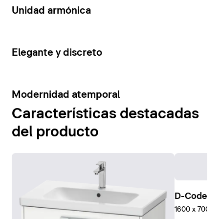
14
Unidad armónica
15
Elegante y discreto
10
Modernidad atemporal
Características destacadas
del producto
D-Code Pl
1600 x 700 mm