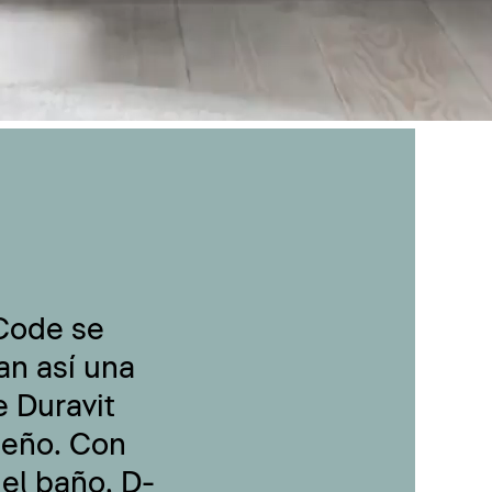
-Code se
an así una
 Duravit
seño. Con
 el baño, D-