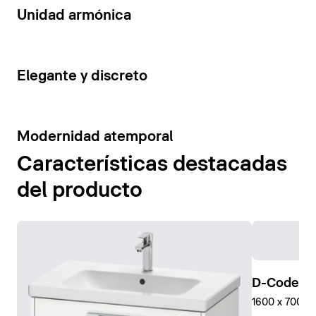
14
Unidad armónica
15
Elegante y discreto
10
Modernidad atemporal
Características destacadas
del producto
D-Code Pl
1600 x 700 mm