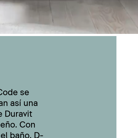
-Code se
an así una
 Duravit
seño. Con
 el baño, D-