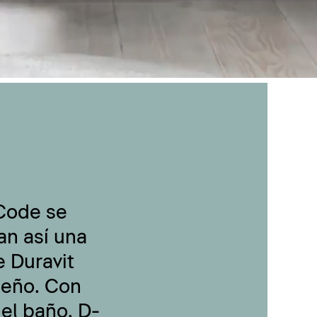
-Code se
an así una
 Duravit
seño. Con
 el baño, D-