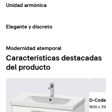
14
Unidad armónica
15
Elegante y discreto
10
Modernidad atemporal
Características destacadas
del producto
D-Code Pl
1600 x 700 mm