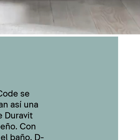
-Code se
an así una
 Duravit
seño. Con
 el baño, D-