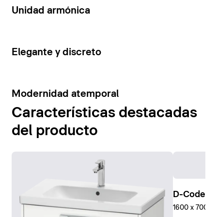
14
Unidad armónica
15
Elegante y discreto
10
Modernidad atemporal
Características destacadas
del producto
D-Code Pl
1600 x 700 mm