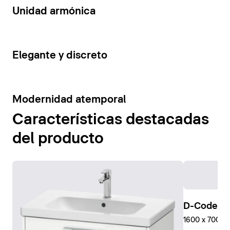
14
Unidad armónica
15
Elegante y discreto
10
Modernidad atemporal
Características destacadas
del producto
D-Code Pl
1600 x 700 mm