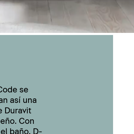
-Code se
an así una
 Duravit
seño. Con
 el baño, D-