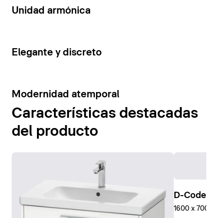
14
Unidad armónica
15
Elegante y discreto
10
Modernidad atemporal
Características destacadas
del producto
D-Code Pl
1600 x 700 mm