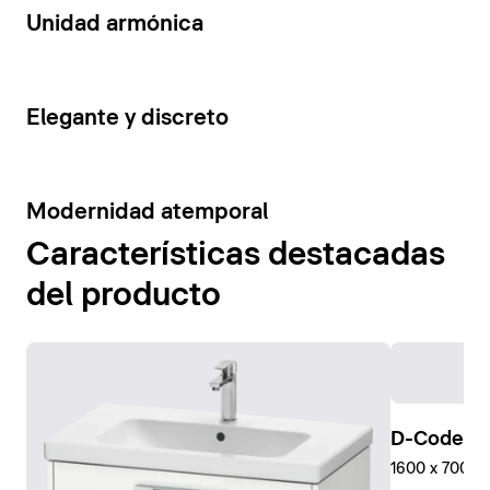
14
Unidad armónica
15
Elegante y discreto
10
Modernidad atemporal
Características destacadas
del producto
D-Code Pl
1600 x 700 mm