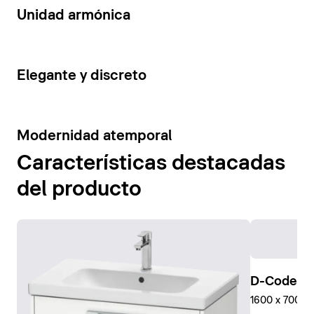
14
Unidad armónica
15
Elegante y discreto
10
Modernidad atemporal
Características destacadas
del producto
D-Code Pl
1600 x 700 mm