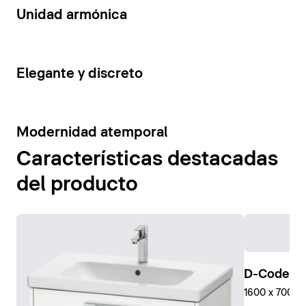
14
Unidad armónica
15
Elegante y discreto
10
Modernidad atemporal
Características destacadas
del producto
D-Code Pl
1600 x 700 mm