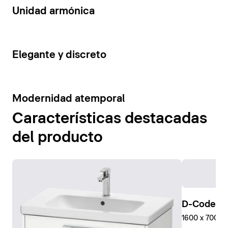
14
Unidad armónica
15
Elegante y discreto
10
Modernidad atemporal
Características destacadas
del producto
D-Code Pl
1600 x 700 mm