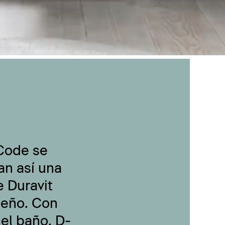
-Code se
an así una
 Duravit
seño. Con
 el baño, D-