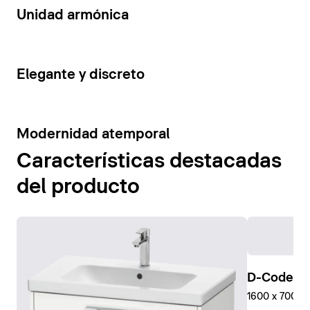
14
Unidad armónica
15
Elegante y discreto
10
Modernidad atemporal
Características destacadas
del producto
D-Code Pl
1600 x 700 mm