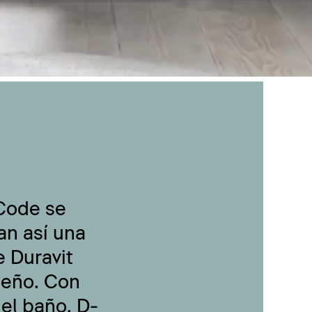
-Code se
an así una
 Duravit
seño. Con
 el baño, D-