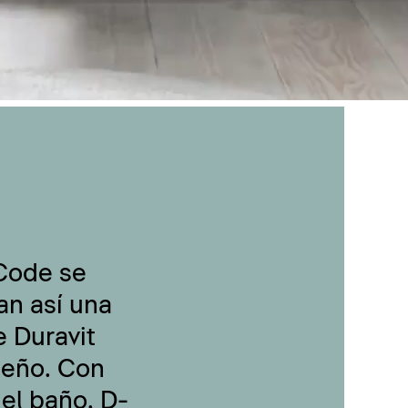
-Code se
an así una
 Duravit
seño. Con
 el baño, D-