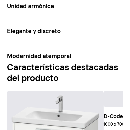
14
Unidad armónica
15
Elegante y discreto
10
Modernidad atemporal
Características destacadas
del producto
D-Code Pl
1600 x 700 mm