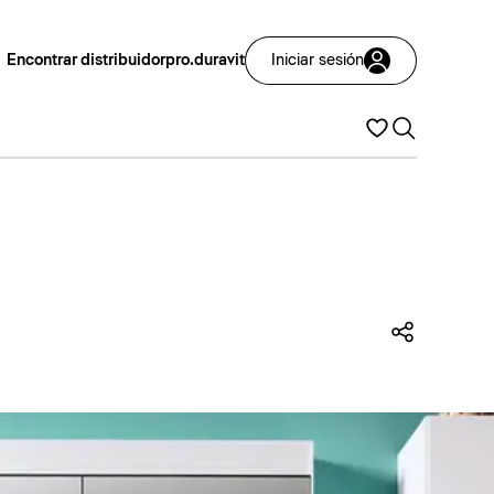
Encontrar distribuidor
pro.duravit
Iniciar sesión
Compart