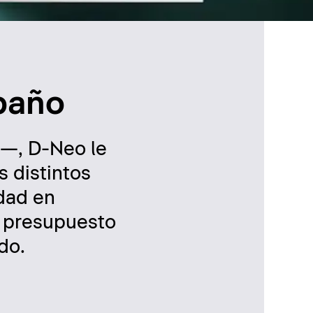
 baño
p—, D-Neo le
s distintos
idad en
n presupuesto
do.