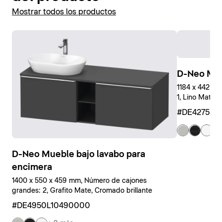
Mostrar todos los productos
D-Neo Mue
1184 x 442 x
1, Lino Mate, 
#DE427501
+ 
D-Neo Mueble bajo lavabo para
encimera
1400 x 550 x 459 mm, Número de cajones
grandes: 2, Grafito Mate, Cromado brillante
#DE4950L10490000