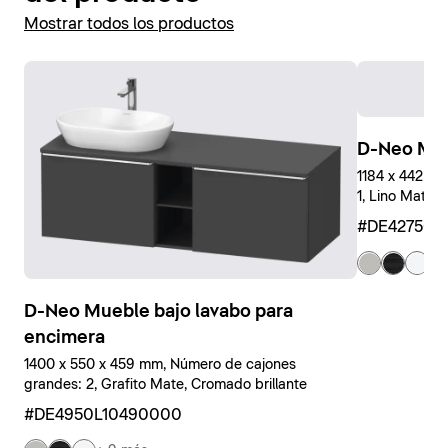
Mostrar todos los productos
D-Neo Mue
1184 x 442 x
1, Lino Mate, 
#DE427501
+ 
D-Neo Mueble bajo lavabo para
encimera
1400 x 550 x 459 mm, Número de cajones
grandes: 2, Grafito Mate, Cromado brillante
#DE4950L10490000