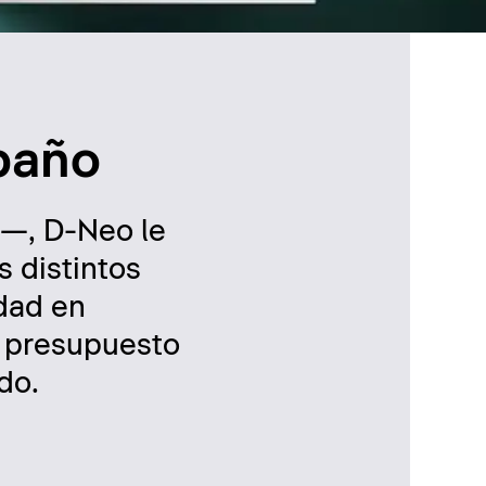
 baño
p—, D-Neo le
s distintos
idad en
n presupuesto
do.