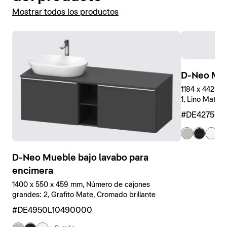
Mostrar todos los productos
D-Neo Mue
1184 x 442 x
1, Lino Mate, 
#DE427501
+ 
D-Neo Mueble bajo lavabo para
encimera
1400 x 550 x 459 mm, Número de cajones
grandes: 2, Grafito Mate, Cromado brillante
#DE4950L10490000