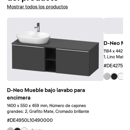
Mostrar todos los productos
D-Neo Mue
1184 x 442 x
1, Lino Mate, 
#DE427501
+ 
D-Neo Mueble bajo lavabo para
encimera
1400 x 550 x 459 mm, Número de cajones
grandes: 2, Grafito Mate, Cromado brillante
#DE4950L10490000