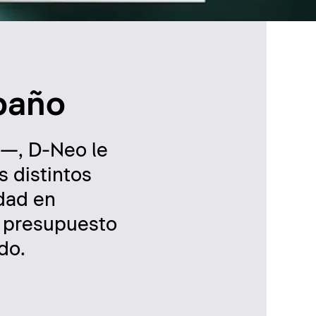
 baño
p—, D-Neo le
s distintos
idad en
n presupuesto
do.