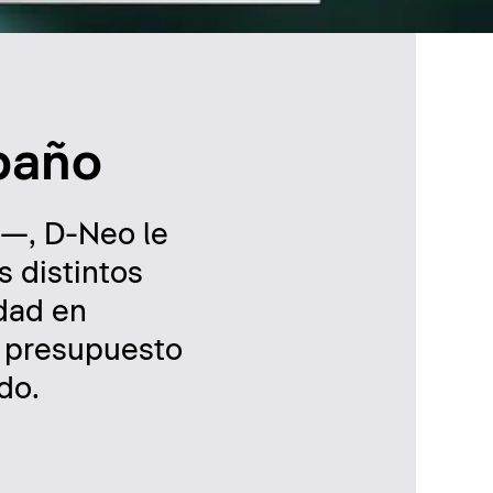
 baño
p—, D-Neo le
s distintos
idad en
n presupuesto
do.