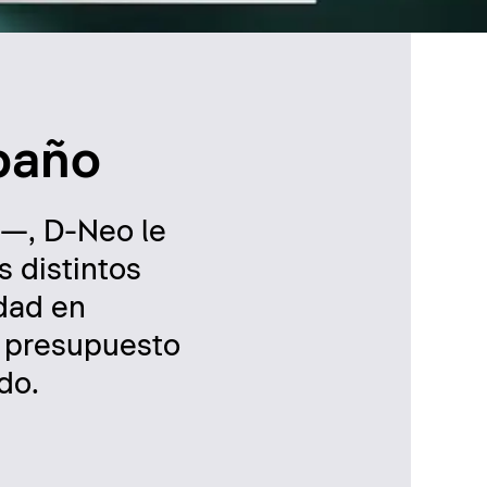
 baño
p—, D-Neo le
s distintos
idad en
n presupuesto
do.