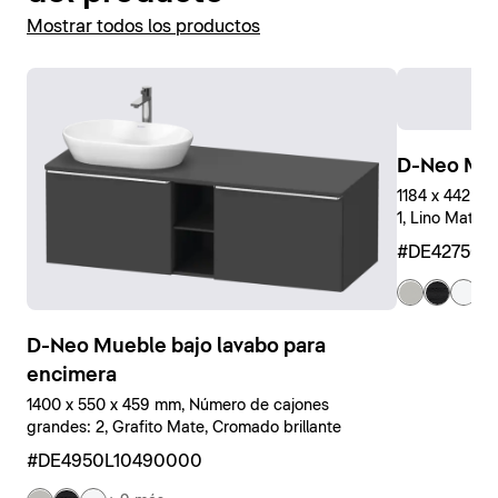
Mostrar todos los productos
D-Neo Mue
1184 x 442 x
1, Lino Mate, 
#DE427501
+ 
D-Neo Mueble bajo lavabo para
encimera
1400 x 550 x 459 mm, Número de cajones
grandes: 2, Grafito Mate, Cromado brillante
#DE4950L10490000