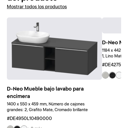
Mostrar todos los productos
D-Neo Mue
1184 x 442 x
1, Lino Mate, 
#DE427501
+ 
D-Neo Mueble bajo lavabo para
encimera
1400 x 550 x 459 mm, Número de cajones
grandes: 2, Grafito Mate, Cromado brillante
#DE4950L10490000