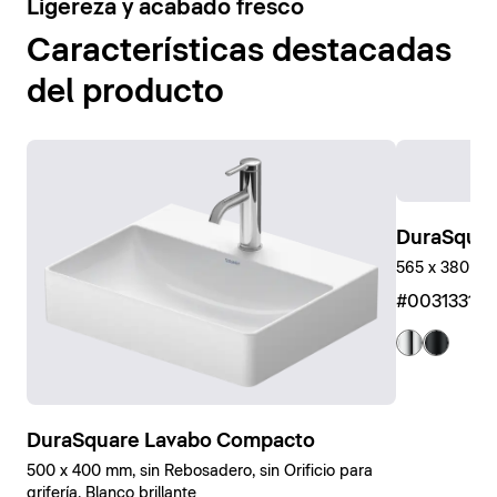
4
Ligereza y acabado fresco
Mostrar bañeras
Características destacadas
del producto
DuraSquar
565 x 380 x 
#00313310
DuraSquare Lavabo Compacto
500 x 400 mm, sin Rebosadero, sin Orificio para
grifería, Blanco brillante