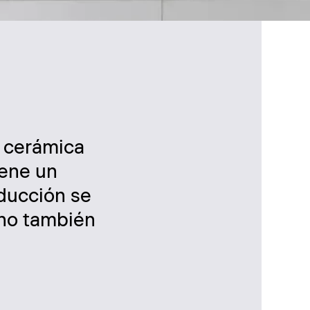
a cerámica
iene un
educción se
ino también