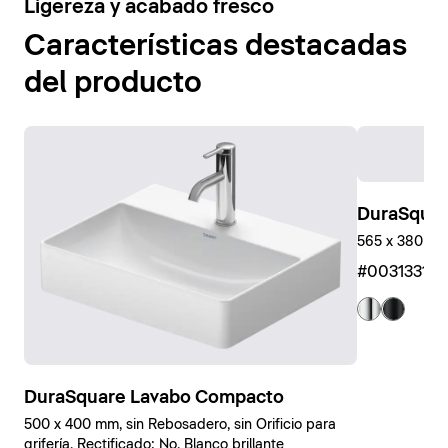
4
Ligereza y acabado fresco
Mostrar bañeras
Características destacadas
del producto
DuraSquar
565 x 380 x 
#00313310
DuraSquare Lavabo Compacto
500 x 400 mm, sin Rebosadero, sin Orificio para
grifería, Rectificado: No, Blanco brillante