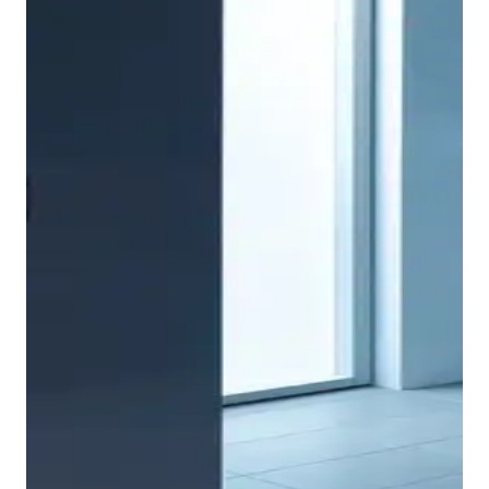
La ligereza y la sencillez también predominan en el
ámbito de los muebles de baño. El truco reside en la