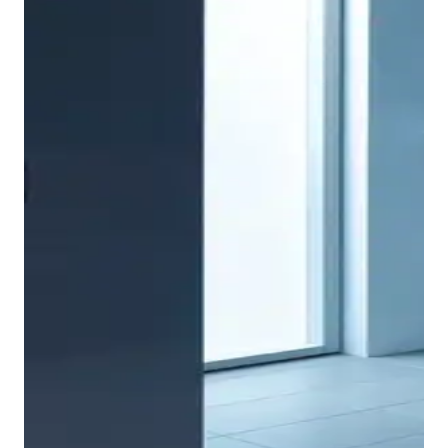
La ligereza y la sencillez también predominan en el
ámbito de los muebles de baño. El truco reside en la