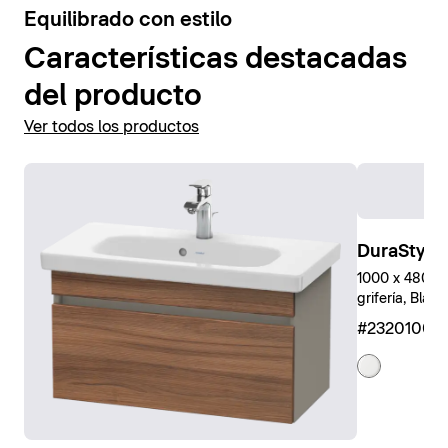
3
Equilibrado con estilo
Características destacadas
del producto
Ver todos los productos
DuraStyle
1000 x 480 mm
grifería, Blanc
#23201000