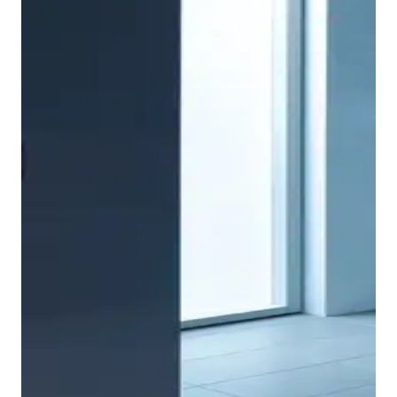
La ligereza y la sencillez también predominan en el
ámbito de los muebles de baño. El truco reside en la