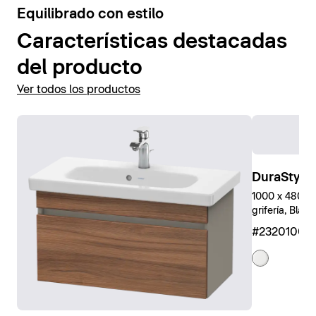
3
Equilibrado con estilo
Características destacadas
del producto
Ver todos los productos
DuraStyle
1000 x 480 mm
grifería, Blanc
#23201000