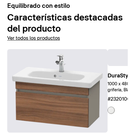
3
Equilibrado con estilo
Características destacadas
del producto
Ver todos los productos
DuraStyle
1000 x 480 mm
grifería, Blanc
#23201000