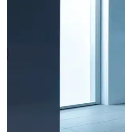
La ligereza y la sencillez también predominan en el
ámbito de los muebles de baño. El truco reside en la