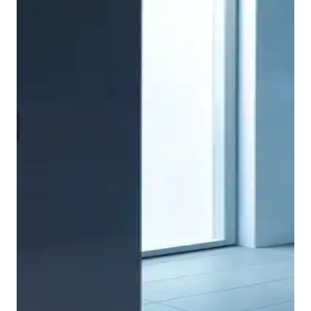
La ligereza y la sencillez también predominan en el
ámbito de los muebles de baño. El truco reside en la