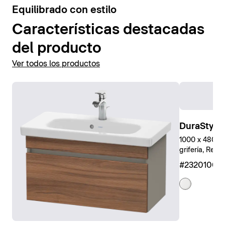
3
Equilibrado con estilo
Características destacadas
del producto
Ver todos los productos
DuraStyle
1000 x 480 mm
grifería, Rect
#23201000