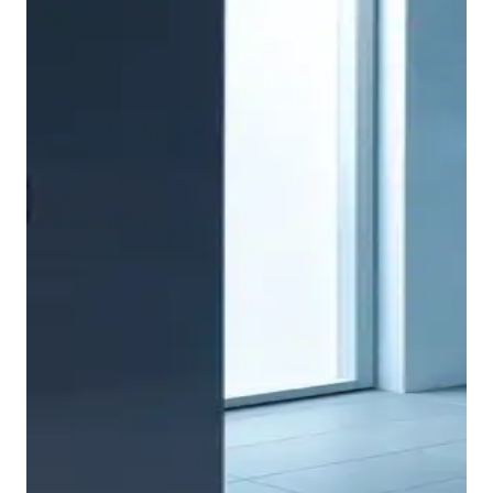
La ligereza y la sencillez también predominan en el
ámbito de los muebles de baño. El truco reside en la