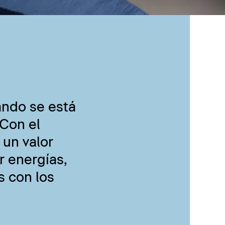
ando se está
Con el
 un valor
r energías,
s con los