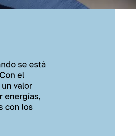
ando se está
Con el
 un valor
r energías,
s con los